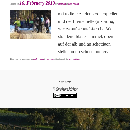
16. February 2019
Posted on
by
stephan
in
rad
,
reisen
mit radtour zu den kocherquellen
und der brenzquelle (ursprung,
wie es auf schwäbisch heißt),
strahlend blauer himmel, oben
auf der alb und an schattigen
stellen noch schnee und eis.
This entry was posted in
rad
,
reisen
by
stephan
. Bookmark the
permalink
.
site map
©
Stephan Weber