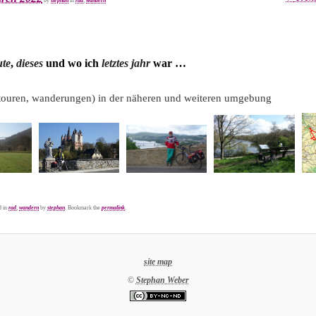
by
stephan
in
rad
,
wandern
naviga
ute
,
dieses
und wo ich
letztes jahr
war …
touren, wanderungen) in der näheren und weiteren umgebung
d in
rad
,
wandern
by
stephan
. Bookmark the
permalink
.
site map
©
Stephan Weber