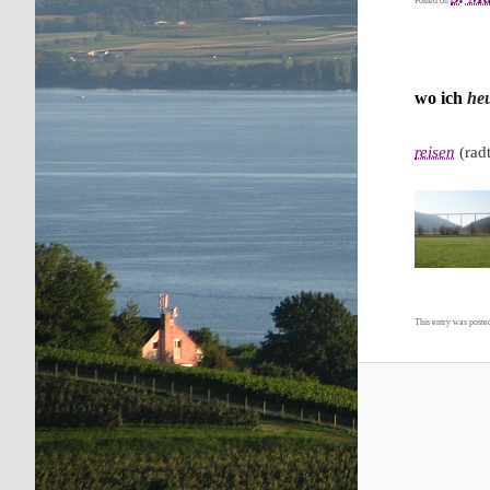
Posted on
wo ich
he
reisen
(rad
This entry was poste