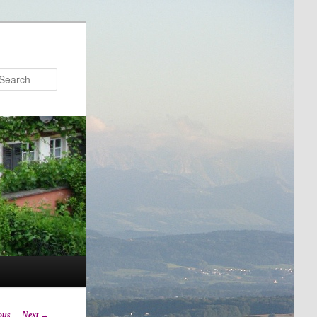
Search
ous
Next
→