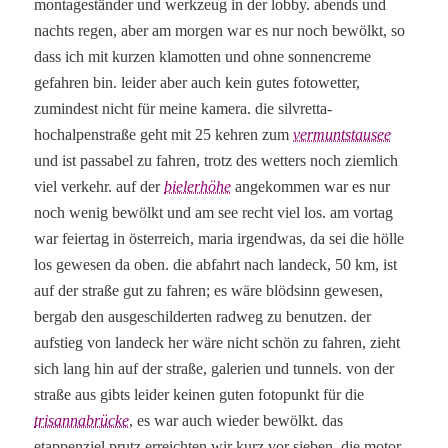
montageständer und werkzeug in der lobby. abends und
nachts regen, aber am morgen war es nur noch bewölkt, so
dass ich mit kurzen klamotten und ohne sonnencreme
gefahren bin. leider aber auch kein gutes fotowetter,
zumindest nicht für meine kamera. die silvretta-
hochalpenstraße geht mit 25 kehren zum
vermuntstausee
und ist passabel zu fahren, trotz des wetters noch ziemlich
viel verkehr. auf der
bielerhöhe
angekommen war es nur
noch wenig bewölkt und am see recht viel los. am vortag
war feiertag in österreich, maria irgendwas, da sei die hölle
los gewesen da oben. die abfahrt nach landeck, 50 km, ist
auf der straße gut zu fahren; es wäre blödsinn gewesen,
bergab den ausgeschilderten radweg zu benutzen. der
aufstieg von landeck her wäre nicht schön zu fahren, zieht
sich lang hin auf der straße, galerien und tunnels. von der
straße aus gibts leider keinen guten fotopunkt für die
trisannabrücke
, es war auch wieder bewölkt. das
etappenziel prutz erreichten wir kurz vor sieben, die motor-