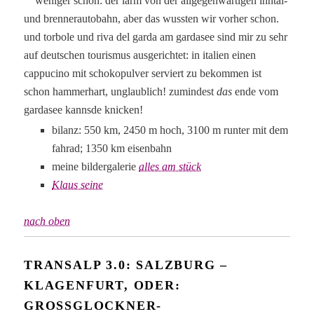
weniger schön: der lärm von der allgegenwärtigen inntal-
und brennerautobahn, aber das wussten wir vorher schon.
und torbole und riva del garda am gardasee sind mir zu sehr
auf deutschen tourismus ausgerichtet: in italien einen
cappucino mit schokopulver serviert zu bekommen ist
schon hammerhart, unglaublich! zumindest
das
ende vom
gardasee kannsde knicken!
bilanz: 550 km, 2450 m hoch, 3100 m runter mit dem
fahrad; 1350 km eisenbahn
meine bildergalerie
alles am stück
Klaus seine
nach oben
TRANSALP 3.0: SALZBURG –
KLAGENFURT, ODER:
GROSSGLOCKNER-H