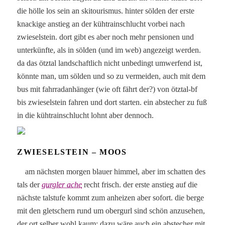
die hölle los sein an skitourismus. hinter sölden der erste
knackige anstieg an der kühtrainschlucht vorbei nach
zwieselstein. dort gibt es aber noch mehr pensionen und
unterkünfte, als in sölden (und im web) angezeigt werden.
da das ötztal landschaftlich nicht unbedingt umwerfend ist,
könnte man, um sölden und so zu vermeiden, auch mit dem
bus mit fahrradanhänger (wie oft fährt der?) von ötztal-bf
bis zwieselstein fahren und dort starten. ein abstecher zu fuß
in die kühtrainschlucht lohnt aber dennoch.
ZWIESELSTEIN – MOOS
am nächsten morgen blauer himmel, aber im schatten des
tals der
gurgler ache
recht frisch. der erste anstieg auf die
nächste talstufe kommt zum anheizen aber sofort. die berge
mit den gletschern rund um obergurl sind schön anzusehen,
der ort selber wohl kaum; dazu wäre auch ein abstecher mit