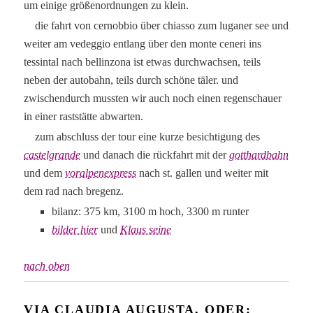
um einige größenordnungen zu klein.
die fahrt von cernobbio über chiasso zum luganer see und
weiter am vedeggio entlang über den monte ceneri ins
tessintal nach bellinzona ist etwas durchwachsen, teils
neben der autobahn, teils durch schöne täler. und
zwischendurch mussten wir auch noch einen regenschauer
in einer raststätte abwarten.
zum abschluss der tour eine kurze besichtigung des
castelgrande
und danach die rückfahrt mit der
gotthardbahn
und dem
voralpenexpress
nach st. gallen und weiter mit
dem rad nach bregenz.
bilanz: 375 km, 3100 m hoch, 3300 m runter
bilder hier
und
Klaus seine
nach oben
VIA CLAUDIA AUGUSTA, ODER: