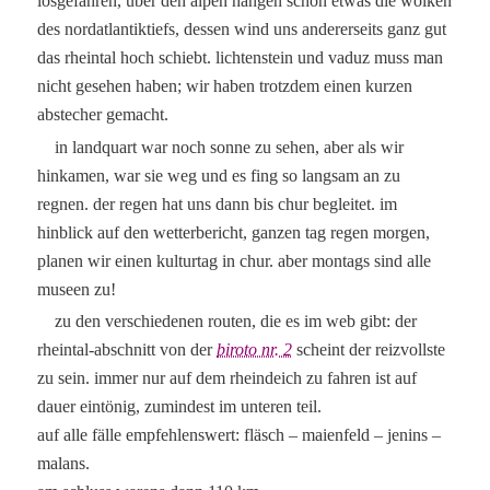
losgefahren, über den alpen hängen schon etwas die wolken
des nordatlantiktiefs, dessen wind uns andererseits ganz gut
das rheintal hoch schiebt. lichtenstein und vaduz muss man
nicht gesehen haben; wir haben trotzdem einen kurzen
abstecher gemacht.
in landquart war noch sonne zu sehen, aber als wir
hinkamen, war sie weg und es fing so langsam an zu
regnen. der regen hat uns dann bis chur begleitet. im
hinblick auf den wetterbericht, ganzen tag regen morgen,
planen wir einen kulturtag in chur. aber montags sind alle
museen zu!
zu den verschiedenen routen, die es im web gibt: der
rheintal-abschnitt von der
biroto nr. 2
scheint der reizvollste
zu sein. immer nur auf dem rheindeich zu fahren ist auf
dauer eintönig, zumindest im unteren teil.
auf alle fälle empfehlenswert: fläsch – maienfeld – jenins –
malans.