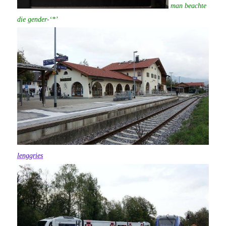
man beachte
die gender-‘*’
lenggries