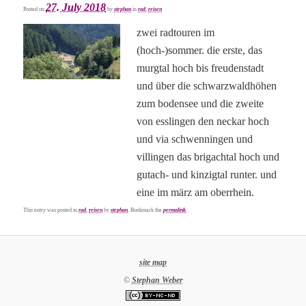
27. July 2018
Posted on
by
stephan
in
rad
,
reisen
zwei radtouren im
(hoch-)sommer. die erste, das
murgtal hoch bis freudenstadt
und über die schwarzwaldhöhen
zum bodensee und die zweite
von esslingen den neckar hoch
und via schwenningen und
villingen das brigachtal hoch und
gutach- und kinzigtal runter. und
eine im märz am oberrhein.
This entry was posted in
rad
,
reisen
by
stephan
. Bookmark the
permalink
.
site map
©
Stephan Weber