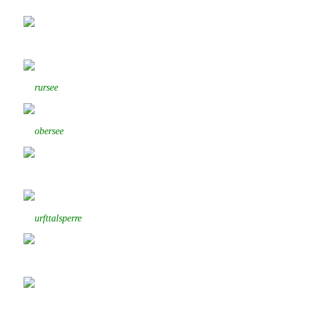
rursee
obersee
urfttalsperre