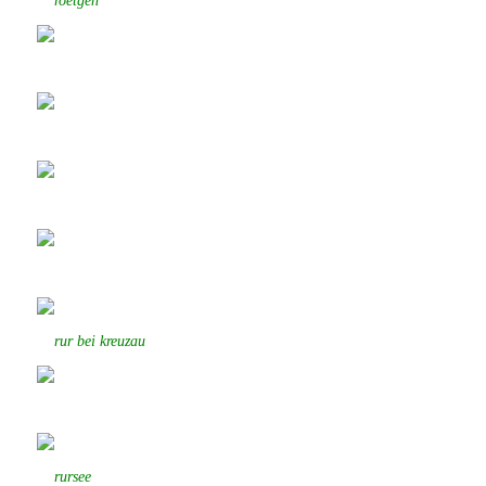
roetgen
rur bei kreuzau
rursee