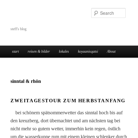
Skip
to
Searc
primary
content
steff's blog
Main
start
reisen & bilder
lokales
koyaanisqatsi
About
menu
sinntal & rhön
ZWEITAGESTOUR ZUM HERBSTANFANG
bei schönem spätsommerwetter das sinntal hoch bis auf
den kreuzberg, dort übernachtet und am nächsten tag bei
nicht mehr so gutem wetter, immerhin kein regen, östlich
um die wasserkuppe rum mit einem kleinen schlenker durch