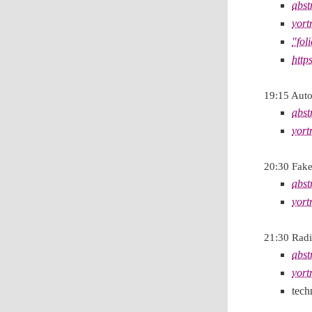
abst
vort
"fol
http
19:15 Auto
abst
vort
20:30 Fak
abst
vort
21:30 Radi
abst
vort
tech