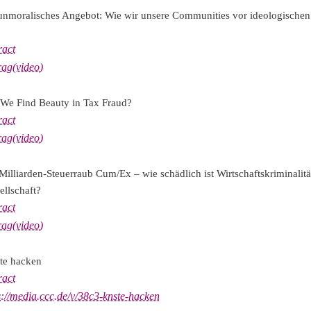
unmoralisches Angebot: Wie wir unsere Communities vor ideologischen
ract
rag(video)
We Find Beauty in Tax Fraud?
ract
rag(video)
Milliarden-Steuerraub Cum/Ex – wie schädlich ist Wirtschaftskriminalitä
ellschaft?
ract
rag(video)
te hacken
ract
s://media.ccc.de/v/38c3-knste-hacken