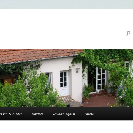
eisen & bilder
lokales
koyaanisqatsi
About