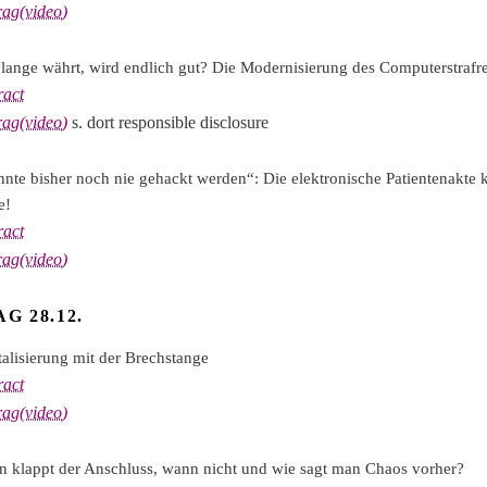
rag(video)
lange währt, wird endlich gut? Die Modernisierung des Computerstrafr
ract
rag(video)
s. dort responsible disclosure
nte bisher noch nie gehackt werden“: Die elektronische Patientenakte
e!
ract
rag(video)
G 28.12.
talisierung mit der Brechstange
ract
rag(video)
 klappt der Anschluss, wann nicht und wie sagt man Chaos vorher?