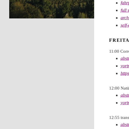
fahr
full
arch
self
FREITA
11:00 Corr
abst
vort
http
12:00 Natü
abst
vort
12:55 tran
abst