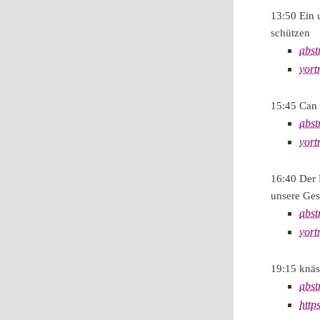
13:50 Ein 
schützen
abst
vort
15:45 Can 
abst
vort
16:40 Der 
unsere Ges
abst
vort
19:15 knäs
abst
http