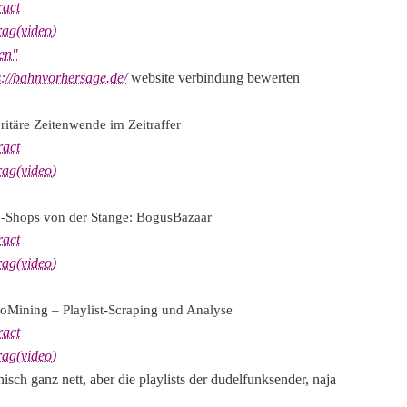
ract
rag(video)
ien"
s://bahnvorhersage.de/
website verbindung bewerten
ritäre Zeitenwende im Zeitraffer
ract
rag(video)
e-Shops von der Stange: BogusBazaar
ract
rag(video)
oMining – Playlist-Scraping und Analyse
ract
rag(video)
nisch ganz nett, aber die playlists der dudelfunksender, naja