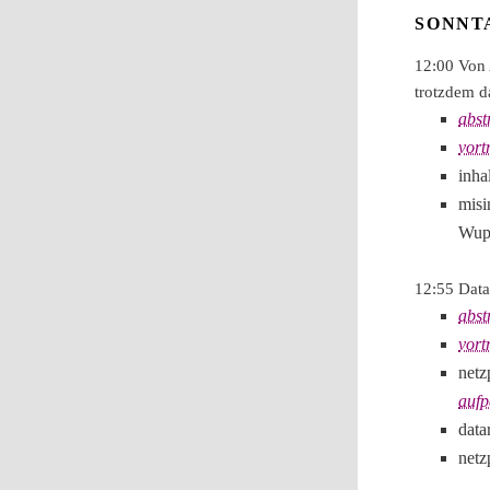
SONNTA
12:00 Von 
trotzdem 
abst
vort
inha
misi
Wup
12:55 Data
abst
vort
netz
aufp
data
netz