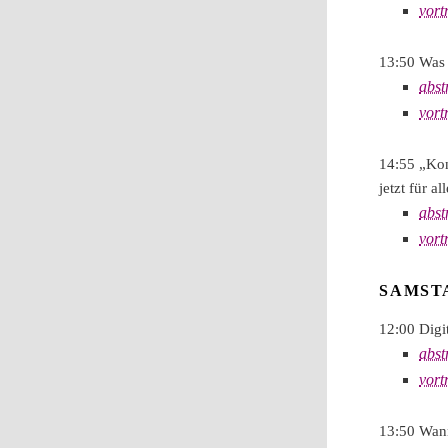
vort
13:50 Was 
abst
vort
14:55 „Kon
jetzt für all
abst
vort
SAMSTA
12:00 Digi
abst
vort
13:50 Wann