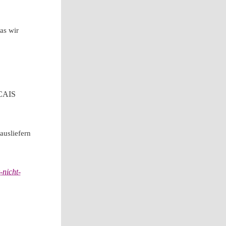
as wir
, CAIS
ausliefern
-nicht-