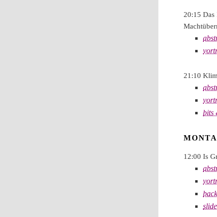
20:15 Das 
Machtübe
abst
vort
21:10 Klim
abst
vort
bits
MONTAG
12:00 Is G
abst
vort
back
slid