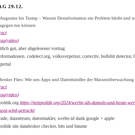
G 29.12.
Augustus bis Trump – Warum Desinformation ein Problem bleibt und w
dagegen tun können
ract
rag(video)
ltlich gut, aber abgelesener vortrag
nformationen. codetect.org, volksverpetzer, correctiv, bullshit detector
pertal
broker Files: Wie uns Apps und Datenhändler der Massenüberwachung 
ract
rag(video)
politik.org
https://netzpolitik.org/2024/werbe-ids-damals-und-heute-wer
asst-wird-getrackt/
rade, datastream, datenmakler, werbe-id dank google + apple
politik site databroker checker, bits und bäume