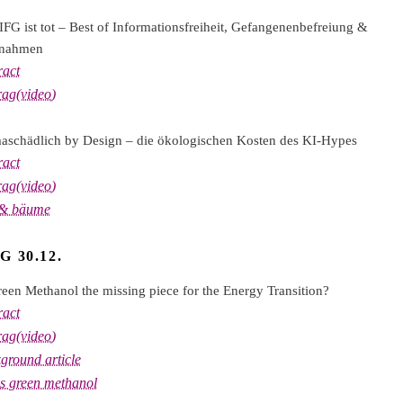
IFG ist tot – Best of Informationsfreiheit, Gefangenenbefreiung &
rnahmen
ract
rag(video)
aschädlich by Design – die ökologischen Kosten des KI-Hypes
ract
rag(video)
 & bäume
 30.12.
reen Methanol the missing piece for the Energy Transition?
ract
rag(video)
ground article
es green methanol