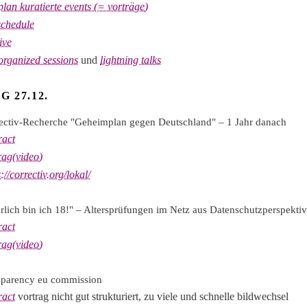
plan kuratierte events (= vorträge)
 schedule
ive
-organized sessions
und
lightning talks
G 27.12.
ectiv-Recherche "Geheimplan gegen Deutschland" – 1 Jahr danach
ract
rag(video)
s://correctiv.org/lokal/
rlich bin ich 18!" – Altersprüfungen im Netz aus Datenschutzperspekti
ract
rag(video)
sparency eu commission
ract
vortrag nicht gut strukturiert, zu viele und schnelle bildwechsel