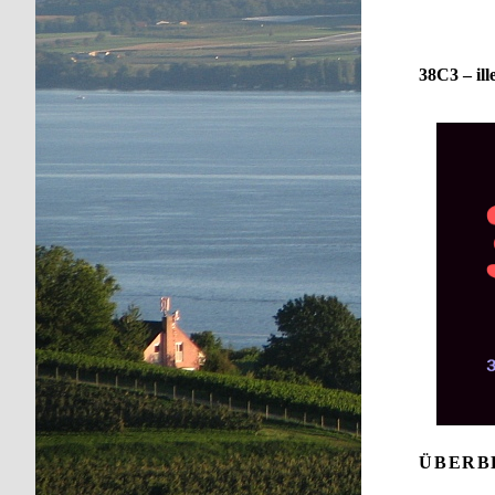
38C3 – ill
ÜBERB