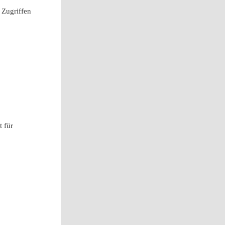
 Zugriffen
t für